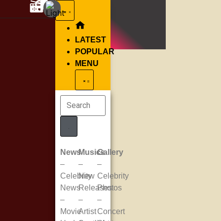
LATEST
POPULAR
MENU
News
Musics
Gallery
–
–
–
Celebrity
New
Celebrity
News
Releases
Photos
–
–
–
Movie
Artist
Concert