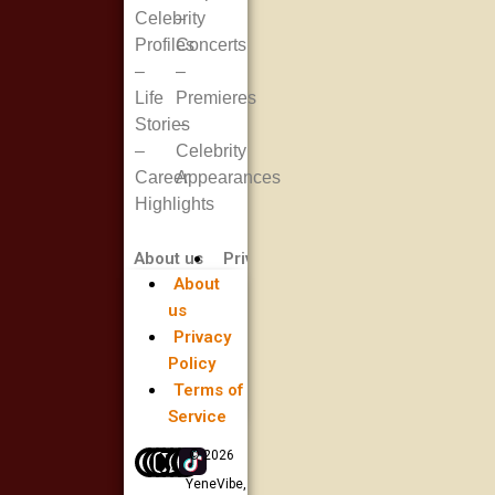
Celebrity
–
Profiles
Concerts
–
–
Life
Premieres
Stories
–
–
Celebrity
Career
Appearances
Highlights
About us
Privacy Policy
Terms of Service
About
us
Privacy
Policy
Terms of
Service
© 2026
YeneVibe,