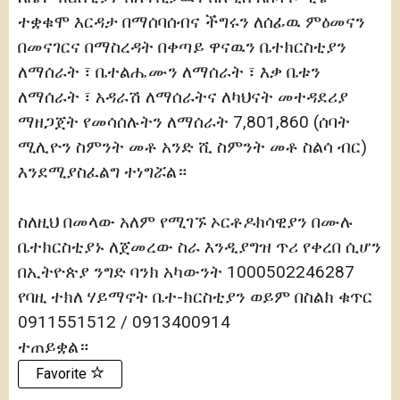
ተቋቁሞ እርዳታ በማሰባሰብና ችግሩን ለሰፊዉ ምዕመናን
በመናገርና በማስረዳት በቀጣይ ዋናዉን ቤተክርስቲያን
ለማሰራት ፣ ቤተልሔሙን ለማሰራት ፣ እቃ ቤቱን
ለማሰራት ፣ አዳራሽ ለማሰራትና ለካህናት መተዳደሪያ
ማዘጋጀት የመሳሰሉትን ለማሰራት 7,801,860 (ሰባት
ሚሊዮን ስምንት መቶ አንድ ሺ ስምንት መቶ ስልሳ ብር)
እንደሚያስፈልግ ተነግሯል።
ስለዚህ በመላው አለም የሚገኙ ኦርቶዶክሳዊያን በሙሉ
ቤተክርስቲያኑ ለጀመረው ስራ እንዲያግዝ ጥሪ የቀረበ ሲሆን
በኢትዮጵያ ንግድ ባንክ አካውንት 1000502246287
የባዚ ተክለ ሃይማኖት ቤተ-ክርስቲያን ወይም በስልክ ቁጥር
0911551512 / 0913400914
ተጠይቋል።
Favorite