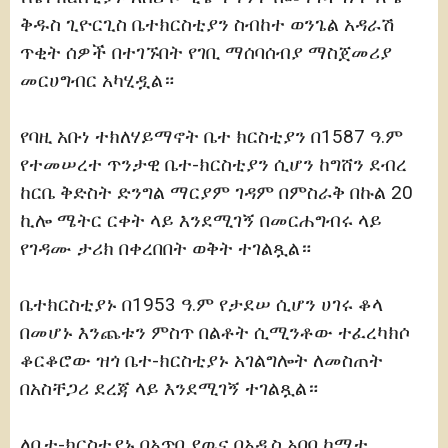
ቅዱስ ጊዮርጊስ ቤተክርስቲያን ስብከተ ወንጌል አዳራሽ
ጥቂት ሰዎች በተገኙበት የገቢ ማሰባሰብያ ማስጀመሪያ
መርሀግብር አካሂዷል።
የባዚ አቡነ ተክለሃይማኖት ቤተ ክርስቲያን በ1587 ዓ.ም
የተመሠረተ ጥንታዊ ቤተ-ክርስቲያን ሲሆን ከግሸን ደብረ
ከርቤ ቅድስት ድንግል ማርያም ገዳም በምስራቅ በኩል 20
ኪሎ ሜትር ርቀት ላይ እንደሚገኝ በመርሐግብሩ ላይ
የገዳሙ ታሪክ በቀረበበት ወቅት ተገልጿል።
ቤተክርስቲያኑ በ1953 ዓ.ም የታደሠ ሲሆን ሀገሩ ቆላ
በመሆኑ እንጨቱን ምስጥ በልቶት ሲሚንቶው ተፈረካክሶ
ቆርቆሮው ዝጎ ቤተ-ክርስቲያኑ አገልግሎት ለመስጠት
በአስቸጋሪ ደረጃ ላይ እንደሚገኝ ተገልጿል።
ለቤተ-ክርስቲያኑ በአጥቢያዉና በአዲስ አበባ ኮሚቴ