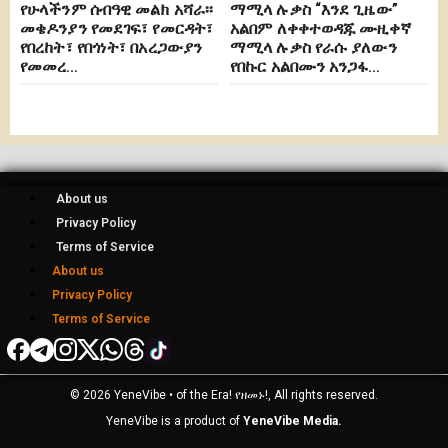
የሁላችንም ሰብዓዊ መልክ አሻራ፡፡
ማሚላ ሉቃስ “እንደ ጊዜው”
መቄዶንያን የመደገፍ፣ የመርዳት፣
አልበም ለቀቀተወዳጁ ሙዚቀኛ
የበረከት፣ የበጎነት፣ በአረጋውያን
ማሚላ ሉቃስ የራሱ ያለውን
የመመረ…
የበኩር አልበሙን አንጋፋ…
About us
Privacy Policy
Terms of Service
About us
Privacy Policy
Terms of Service
© 2026 YeneVibe • of the Era! የዘመኑ!, All rights reserved.
YeneVibe is a product of
YeneVibe Media.