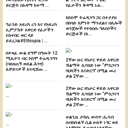
ድርጅት በአዳማ ከተማ …
የፊታችን ቅዳሜ ነሐ…
ከኮስሞ ትሬዲንግ ጋር በተያያዘ
በከባድ እምነት ማጉደልና በሌሎች
ግራንድ አፍሪካ ረን እና የአፍሪካ
ወንጀሎች የተከሰሱ ግለሰቦችና
ኢምፓክት አዋርድ የፊታችን
ድርጅቶች በነ…
ኦክተበር ወር ላይ
ይደረጋል#Ethiopia | …
በተጻፈ ውል ደግሞ በዓመት 12
ሚሊዮን ብር ኮስሞ ትሬዲንግን
2ኛው ዙር የስታር ዋይድ አዋርድ
(ባለዘጠኝ ወለል ሕንፃ)
ሽልማት ሊካሄድ ነው “ምስጋናን
ለቻይናዎች እንዲሸጡ …
ባህላችን እናድርግ” በሚል መሪ
ቃል 2ኛው …
2ኛው ዙር የስታር ዋይድ አዋርድ
ሽልማት ሊካሄድ ነው “ምስጋናን
…
ባህላችን እናድርግ” በሚል መሪ
ቃል 2ኛው …
ሁልጊዜ ታክሲ ውስጥ ሒሳብ
ሰብስቡልኝ ሲል ሁለት ነገር ወደ
…
አእምሮዬ ይመጣልአንደኛው