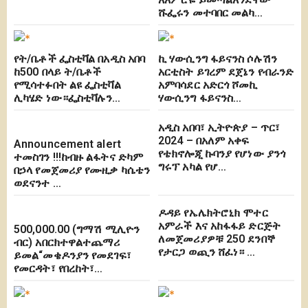
ሹፌሩን መተባበር መልካ…
የት/ቤቶች ፌስቲቫል በአዲስ አበባ
ኪ ሃውሲንግ ፋይናንስ ሶሉሽን
ከ500 በላይ ት/ቤቶች
አርቲስት ይገረም ደጀኔን የብራንድ
የሚሳተፉበት ልዩ ፌስቲቫል
አምባሳደር አድርጎ ሾመኪ
ሊካሄድ ነው።ፌስቲቫሉን…
ሃውሲንግ ፋይናንስ…
አዲስ አበባ፣ ኢትዮጵያ – ጥር፣
2024 – በአለም አቀፍ
Announcement alert
የቴክኖሎጂ ኩባንያ የሆነው ያንጎ
ተመስገን !!!ከብዙ ልፋትና ድካም
ግሩፕ አካል የሆ…
በኃላ የመጀመሪያ የሙዚቃ ካሴቴን
ወደናንተ …
ዶዳይ የኤሌክትሮኒክ ሞተር
አምራች እና አከፋፋይ ድርጅት
500,000.00 (ግማሽ ሚሊዮን
ለመጀመሪያዎቹ 250 ደንበኞ
ብር) አበርክተዋልተጨማሪ
የታርጋ ወጪን ሸፈነ። …
ይመል“መቄዶንያን የመደገፍ፣
የመርዳት፣ የበረከት፣…