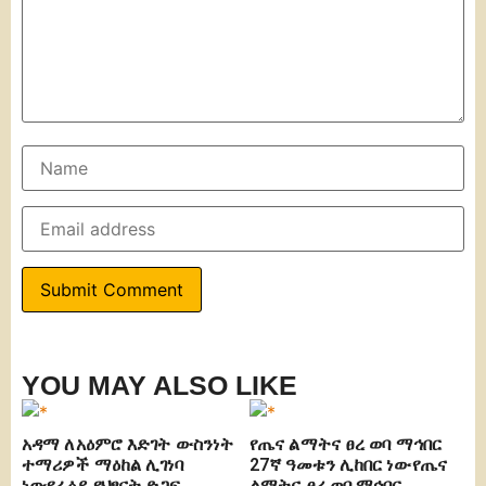
YOU MAY ALSO LIKE
አዳማ ለአዕምሮ እድገት ውስንነት
የጤና ልማትና ፀረ ወባ ማኅበር
ተማሪዎች ማዕከል ሊገነባ
27ኛ ዓመቱን ሊከበር ነውየጤና
ነውየራዕይ የህፃናት ድጋፍ
ልማትና ፀረ ወባ ማኅበር