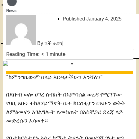
News
Published
January 4, 2025
By
ጌች ሐበሻ
Reading Time:
< 1
minute
“ከምንግዜውም በላይ እርዳታችሁን እንሻለን”
በደቡብ ወሎ ሀገረ ስብከት በአምባሰል ወረዳ የሚገኘው
የባዚ አቡነ ተክለሃይማኖት ቤተ ክርስቲያን በአሁን ወቅት
ለምዕመናን አገልግሎት ለመስጠት በአስቸጋሪ ደረጃ ላይ
መድረሱን አሳወቀ።
የቤተክርስቲያኑ አሰሪ ኮሚቴ ትናንት በመናገሻ ገነተ ጽጌ