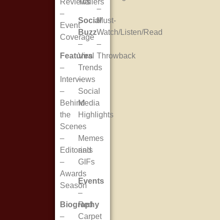
Reviews
Trailers
–
–
Social
Must-
Event
Buzz
Watch/Listen/Read
Coverage
–
–
Features
Viral
Throwback
–
Trends
Interviews
–
–
Social
Behind
Media
the
Highlights
Scenes
–
–
Memes
Editorials
and
–
GIFs
Awards
Events
Season
–
Biography
Red
–
Carpet