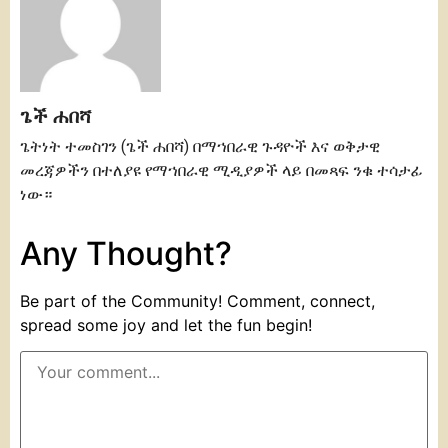
ጌች ሐበሻ
ጌትነት ተመስገን (ጌች ሐበሻ) በማኀበራዊ ጉዳዮች እና ወቅታዊ
መረጃዎችን በተለያዩ የማኀበራዊ ሚዲያዎች ላይ በመጻፍ ንቁ ተሳታፊ
ነው።
Any Thought?
Be part of the Community! Comment, connect,
spread some joy and let the fun begin!