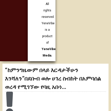
All
rights
reserved.
YeneVibe
is a
product
of
YeneVibe
Media.
“ከምንግዜውም በላይ እርዳታችሁን
እንሻለን”በደቡብ ወሎ ሀገረ ስብከት በአምባሰል
ወረዳ የሚገኘው የባዚ አቡነ…