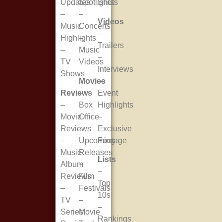
Updates
Spotlights
Shots
–
–
Videos
Music
Concerts
–
Highlights
–
Trailers
–
Music
–
TV
Videos
Interviews
Shows
Movies
–
Reviews
–
Event
–
Box
Highlights
Movie
Office
–
Reviews
–
Exclusive
–
Upcoming
Footage
Music
Releases
Lists
Album
–
–
Reviews
Film
Top
–
Festivals
10s
TV
–
–
Series
Movie
Rankings