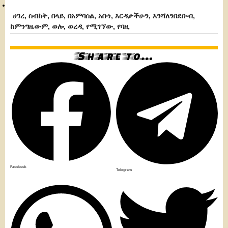
ሀገረ
,
ስብከት
,
በላይ
,
በአምባሰል
,
አቡነ
,
እርዳታችሁን
,
እንሻለንበደቡብ
,
ከምንግዜውም
,
ወሎ
,
ወረዳ
,
የሚገኘው
,
የባዚ
Share to...
Facebook
Telegram