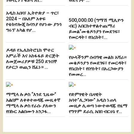
ሃውሲንግ ፋይናንስ…
ወደናንተ …
አዲስ አበባ፣ ኢትዮጵያ – ጥር፣
2024 – በአለም አቀፍ
500,000.00 (ግማሽ ሚሊዮን
የቴክኖሎጂ ኩባንያ የሆነው ያንጎ
ብር) አበርክተዋልተጨማሪ
ግሩፕ አካል የሆ…
ይመል“መቄዶንያን የመደገፍ፣
የመርዳት፣ የበረከት፣…
ዶዳይ የኤሌክትሮኒክ ሞተር
አምራች እና አከፋፋይ ድርጅት
የሁላችንም ሰብዓዊ መልክ አሻራ፡፡
ለመጀመሪያዎቹ 250 ደንበኞ
መቄዶንያን የመደገፍ፣ የመርዳት፣
የታርጋ ወጪን ሸፈነ። …
የበረከት፣ የበጎነት፣ በአረጋውያን
የመመረ…
ማሚላ ሉቃስ “እንደ ጊዜው”
የድምፃዊት ቤዛዊት
አልበም ለቀቀተወዳጁ ሙዚቀኛ
አባተ”ሊጋባው” አዲስ ነጠላ
ማሚላ ሉቃስ የራሱ ያለውን
ሙዚቃ ሊወጣ ነውተወዳጁ የዜማ
የበኩር አልበሙን አንጋፋ…
የግጥም ደራሲ አበበ ብርሀኔ የ…