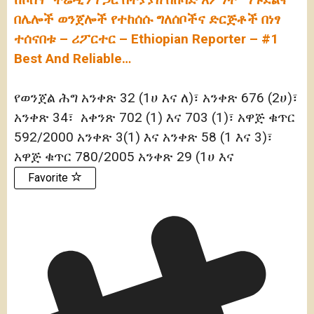
በሌሎች ወንጀሎች የተከሰሱ ግለሰቦችና ድርጅቶች በነፃ
ተሰናበቱ – ሪፖርተር – Ethiopian Reporter – #1
Best And Reliable…
የወንጀል ሕግ አንቀጽ 32 (1ሀ እና ለ)፣ አንቀጽ 676 (2ሀ)፣
አንቀጽ 34፣ አቀንጽ 702 (1) እና 703 (1)፣ አዋጅ ቁጥር
592/2000 አንቀጽ 3(1) እና አንቀጽ 58 (1 እና 3)፣
አዋጅ ቁጥር 780/2005 አንቀጽ 29 (1ሀ እና
Favorite