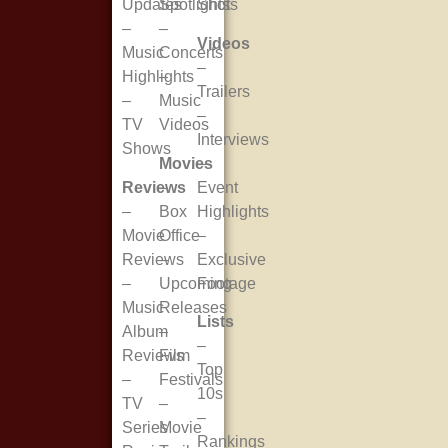
Updates
Spotlights
Shots
–
–
Videos
Music
Concerts
–
Highlights
–
Trailers
–
Music
–
TV
Videos
Interviews
Shows
Movies
–
Reviews
–
Event
–
Box
Highlights
Movie
Office
–
Reviews
–
Exclusive
–
Upcoming
Footage
Music
Releases
Lists
Album
–
–
Reviews
Film
Top
–
Festivals
10s
TV
–
–
Series
Movie
Rankings