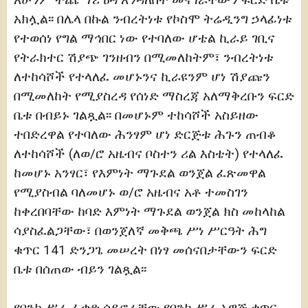
አክሏል፡፡ በሌላ በኩል ንብረትነቱ የኮስሞ ትሬዲንግ ኃላፊነቱ
የተወሰነ የግል ማኅበር ነው የተባለው ሆቴል ኪራይ ገቢና
የትራክተር ሽያጭ ገንዘብን በሚመለከትም፣ ንብረትነቱ
ለተከሳሾች የተላለፈ መሆኑንና ኪራዩንም ሆነ ሽያጩን
በሚመለከት የሚያስረዳ የሰነድ ማስረጃ አለማቅረቡን ፍርድ
ቤቱ በብይኑ ገልጿል፡፡ በመሆኑም ተከሳሾች አስይዘው
ተበድረዋል የተባለው ሕንፃም ሆነ ድርጅቱ ሕጉን ጠብቆ
ለተከሳሾች (ለወ/ሮ አዜብና ቦስተን ሪል እስቴት) የተላለፈ
ከመሆኑ አንፃር፣ የእምነት ማጉደል ወንጀል ፈጽመዋል
የሚያስብል ባለመሆኑ ወ/ሮ አዜብና አቶ ተመስገን
ከቀረበባቸው ከባድ እምነት ማጉደል ወንጀል ክስ መከላከል
ሳያስፈልጋቸው፣ በወንጀለኛ መቅጫ ሥነ ሥርዓት ሕግ
ቁጥር 141 ድንጋጌ መሠረት በነፃ መሰናበታቸውን ፍርድ
ቤቱ በሰጠው ብይን ገልጿል፡፡
የባንክ ሥራ ፈቃድ ሳይኖራቸው የባንክ ሥራ አዋጅ ቁጥር