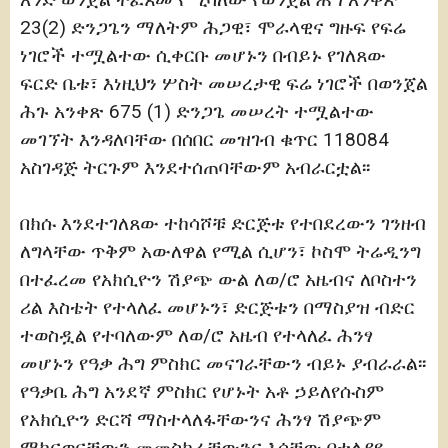
23(2) ድንጋጌን ማለትም ሕጋዊ፣ ሞራላዊና ግዙፍ የፍሬ
ነገሮች ተሟልተው ሲቀርቡ መሆኑን በብይኑ የገለጸው
ፍርድ ቤቱ፣ እነዚህን ሦስት መሠረታዊ ፍሬ ነገሮች በወንጀል
ሕጉ አንቀጽ 675 (1) ድንጋጌ መሠረት ተሟልተው
መገኘት እንዳለባቸው በሰበር መዝገብ ቁጥር 118084
አስገዳጅ ትርጉም እንደተሰጠባቸውም አብራርቷል፡፡
በክሱ እንደተገለጸው ተከሳሾቹ ድርጅቱ የተበደረውን ገንዘብ
ለግላቸው ጥቅም አውለዋል የሚል ሲሆን፣ ኮስሞ ትሬዲንግ
በተፈረመ የአክሲዮን ሽያጭ ውል ለወ/ሮ አዜብና ለቦስተን
ሪል እስቴት የተላለፈ መሆኑን፣ ድርጅቱን በማስያዝ ብድር
ተወስዷል የተባለውም ለወ/ሮ አዜብ የተላለፈ ሕንፃ
መሆኑን የዓቃ ሕግ ምስክር መናገራቸውን ብይኑ ያብራራል፡፡
የዓቃቤ ሕግ አንደኛ ምስክር የሆኑት አቶ ኃይለየሱስም
የአክሲዮን ድርሻ ማስተላለፋቸውንና ሕንፃ ሽያጭም
ማከናወናቸውን መመስከራቸውንና እሳቸው በተለያዩ