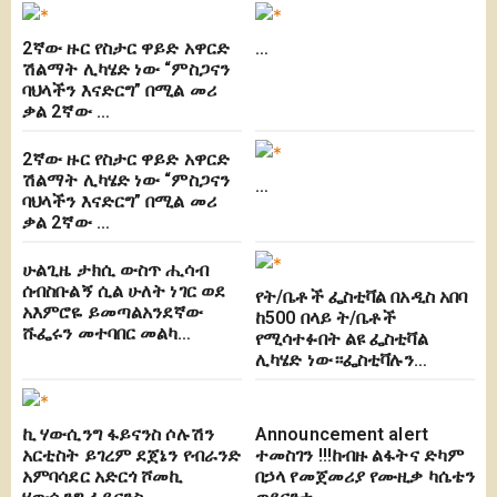
2ኛው ዙር የስታር ዋይድ አዋርድ
…
ሽልማት ሊካሄድ ነው “ምስጋናን
ባህላችን እናድርግ” በሚል መሪ
ቃል 2ኛው …
2ኛው ዙር የስታር ዋይድ አዋርድ
ሽልማት ሊካሄድ ነው “ምስጋናን
…
ባህላችን እናድርግ” በሚል መሪ
ቃል 2ኛው …
ሁልጊዜ ታክሲ ውስጥ ሒሳብ
ሰብስቡልኝ ሲል ሁለት ነገር ወደ
የት/ቤቶች ፌስቲቫል በአዲስ አበባ
አእምሮዬ ይመጣልአንደኛው
ከ500 በላይ ት/ቤቶች
ሹፌሩን መተባበር መልካ…
የሚሳተፉበት ልዩ ፌስቲቫል
ሊካሄድ ነው።ፌስቲቫሉን…
ኪ ሃውሲንግ ፋይናንስ ሶሉሽን
Announcement alert
አርቲስት ይገረም ደጀኔን የብራንድ
ተመስገን !!!ከብዙ ልፋትና ድካም
አምባሳደር አድርጎ ሾመኪ
በኃላ የመጀመሪያ የሙዚቃ ካሴቴን