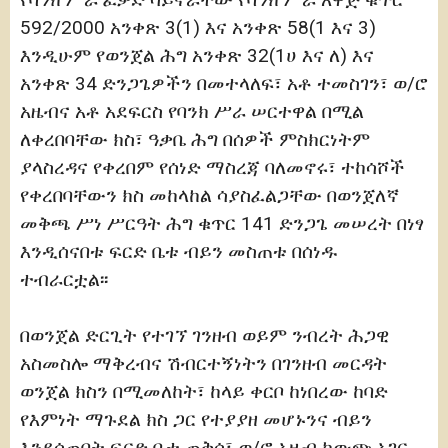
592/2000 አንቀጽ 3(1) እና አንቀጽ 58(1 እና 3)
እንዲሁም የወንጀል ሕግ አንቀጽ 32(1ሀ እና ለ) እና
አንቀጽ 34 ድንጋጌዎችን በመተላለፍ፣ አቶ ተመስገን፣ ወ/ሮ
አዜብና አቶ አደፍርስ የባንክ ሥራ ሠርተዋል በሚል
ለቀረበባቸው ክስ፣ ዓቃቤ ሕግ በሰዎች ምስክርነትም
ያላስረዳና የቀረበም የሰነድ ማስረጃ ባለመኖሩ፣ ተከሳሾች
የቀረበባቸውን ክስ መከላከል ሳያስፈልጋቸው በወንጀለኛ
መቅጫ ሥነ ሥርዓት ሕግ ቁጥር 141 ድንጋጌ መሠረት በነፃ
እንዲሰናበቱ ፍርድ ቤቱ ብይን መስጠቱ በሰነዱ
ተብራርቷል፡፡
በወንጀል ድርጊት የተገኘ ገንዘብ ወይም ንብረት ሕጋዊ
አስመስሎ ማቅረብና ሽብርተኝነትን በገንዘብ መርዳት
ወንጀል ክስን በሚመለከት፣ ከላይ ቀርቦ ከነበረው ከባድ
የእምነት ማጉደል ክስ ጋር የተያያዘ መሆኑንና ብይን
እንደሰጠበት ፍርድ ቤቱ ጠቅሶ፣ ወ/ሮ አዜብ ከውጭ አገር