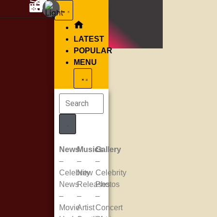
LATEST
POPULAR
MENU
News
Musics
Gallery
–
–
–
Celebrity
New
Celebrity
News
Releases
Photos
–
–
–
Movie
Artist
Concert