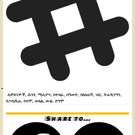
ለቻይናዎች
,
ሕንፃ
,
ሚሊዮን
,
በተጻፈ
,
በዓመት
,
ባለዘጠኝ
,
ብር
,
ትሬዲንግን
,
እንዲሸጡ
,
ኮስሞ
,
ወለል
,
ውል
,
ደግሞ
Share to...