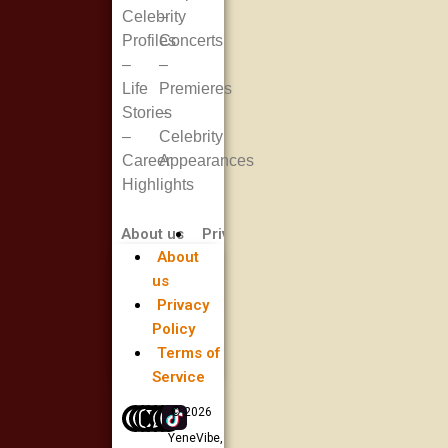
Celebrity
–
Profiles
Concerts
–
–
Life
Premieres
Stories
–
–
Celebrity
Career
Appearances
Highlights
About us
Privacy Policy
Terms of Service
About
us
Privacy
Policy
Terms of
Service
© 2026
YeneVibe,