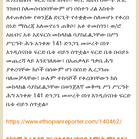
ገንዘብ ስለመሰብሰባቸውም ሆነ ቦስተን ሪል እስቴት
ለተጠቀሰው የወንጀል ድርጊት የተቋቋመ ስለመሆኑ የቀረበ
ሰነድ ማስረጃ አለመኖሩን ጠቅሶ፣ አቶ ተመስገን፣ ወ/ሮ
አዜብና አቶ አደፍርስ መከላከል ሳያስፈልጋቸው በሥነ
ሥርዓት ሕጉ አንቀጽ 141 ድንጋጌ መሠረት በነፃ
እንዲሰናበቱ ፍርድ ቤቱ ብይን ሰጥቷል፡፡ ፍርድ ቤቱ በብይኑ
መጨረሻ ላይ እንደገለጸው፣ በአጠቃላይ ዓቃቤ ሕግ
ያቀረባቸው ክሶች በሰውም ሆነ በሰነድ ሊረጋገጡ
ባለመቻላቸው፣ ሁሉም ተከሳሾች የቀረበባቸውን ክስ
መከላከል ሳያስፈልጋቸው በወንጀለኛ መቅጫ ሥነ ሥርዓት
ሕግ አንቀጽ 141 ድንጋጌ መሠረት በነፃ እንዲሰናበቱ ፍርድ
ቤቱ ብይን ሰጥቷል፡፡
https://www.ethiopianreporter.com/140462/
ከኮስሞ ትሬዲንግ ጋር በተያያዘ በከባድ እምነት ማጉደልና