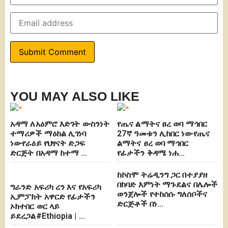
YOU MAY ALSO LIKE
አዳማ ለአዕምሮ እድገት ውስንነት
የጤና ልማትና ፀረ ወባ ማኅበር
ተማሪዎች ማዕከል ሊገነባ
27ኛ ዓመቱን ሊከበር ነውየጤና
ነውየራዕይ የህፃናት ድጋፍ
ልማትና ፀረ ወባ ማኅበር
ድርጅት በአዳማ ከተማ …
የፊታችን ቅዳሜ ነሐ…
ከኮስሞ ትሬዲንግ ጋር በተያያዘ
በከባድ እምነት ማጉደልና በሌሎች
ግራንድ አፍሪካ ረን እና የአፍሪካ
ወንጀሎች የተከሰሱ ግለሰቦችና
ኢምፓክት አዋርድ የፊታችን
ድርጅቶች በነ…
ኦክተበር ወር ላይ
ይደረጋል#Ethiopia | …