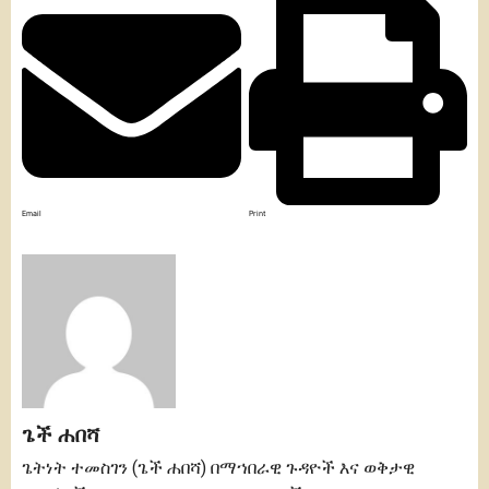
Email
Print
ጌች ሐበሻ
ጌትነት ተመስገን (ጌች ሐበሻ) በማኀበራዊ ጉዳዮች እና ወቅታዊ