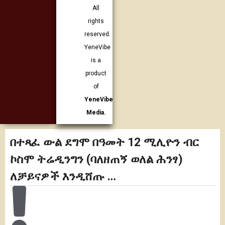
All
rights
reserved.
YeneVibe
is a
product
of
YeneVibe
Media.
በተጻፈ ውል ደግሞ በዓመት 12 ሚሊዮን ብር
ኮስሞ ትሬዲንግን (ባለዘጠኝ ወለል ሕንፃ)
ለቻይናዎች እንዲሸጡ …