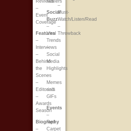
Reviews
Trailers
–
–
Social
Must-
Event
Buzz
Watch/Listen/Read
Coverage
–
–
Features
Viral
Throwback
–
Trends
Interviews
–
–
Social
Behind
Media
the
Highlights
Scenes
–
–
Memes
Editorials
and
–
GIFs
Awards
Events
Season
–
Biography
Red
–
Carpet