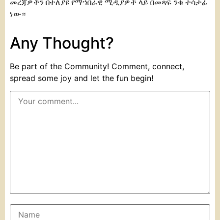
መረጃዎችን በተለያዩ የማኀበራዊ ሚዲያዎች ላይ በመጻፍ ንቁ ተሳታፊ
ነው።
Any Thought?
Be part of the Community! Comment, connect,
spread some joy and let the fun begin!