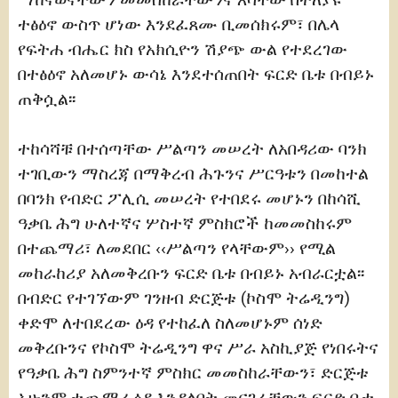
ተፅዕኖ ውስጥ ሆነው እንደፈጸሙ ቢመሰክሩም፣ በሌላ
የፍትሐ ብሔር ክስ የአክሲዮን ሽያጭ ውል የተደረገው
በተፅዕኖ አለመሆኑ ውሳኔ እንደተሰጠበት ፍርድ ቤቱ በብይኑ
ጠቅሷል፡፡
ተከሳሻቹ በተሰጣቸው ሥልጣን መሠረት ለአበዳሪው ባንክ
ተገቢውን ማስረጃ በማቅረብ ሕጉንና ሥርዓቱን በመከተል
በባንክ የብድር ፖሊሲ መሠረት የተበደሩ መሆኑን በከሳሺ
ዓቃቤ ሕግ ሁለተኛና ሦስተኛ ምስክሮች ከመመስከሩም
በተጨማሪ፣ ለመደበር ‹‹ሥልጣን የላቸውም›› የሚል
መከራከሪያ አለመቅረቡን ፍርድ ቤቱ በብይኑ አብራርቷል፡፡
በብድር የተገኘውም ገንዘብ ድርጅቱ (ኮስሞ ትሬዲንግ)
ቀድሞ ለተበደረው ዕዳ የተከፈለ ስለመሆኑም ሰነድ
መቅረቡንና የኮስሞ ትሬዲንግ ዋና ሥራ አስኪያጅ የነበሩትና
የዓቃቤ ሕግ ስምንተኛ ምስክር መመስከራቸውን፣ ድርጅቱ
አሁንም ተጨማሪ ዕዳ እንዳለበት መናገራቸውን ፍርድ ቤቱ