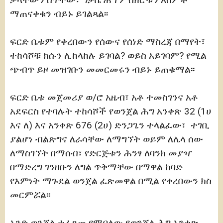
ማጠናቀቁን ብይኑ ይገልጻል፡፡
ፍርድ ቤቱም የቀረበውን የሰውና የሰነድ ማስረጃ በማየት፣
ተከሳሾቹ ክሱን ሊከላከሉ ይገባል? ወይስ አይገባም? የሚል
ጭብጥ ይዞ መዝገቡን መመርመሩን ብይኑ ይጠቁማል፡፡
ፍርድ ቤቱ መጀመሪያ ወ/ሮ አዜብ፣ አቶ ተመስገንና አቶ
አደፍርስ የተባሉት ተከሳሾች የወንጀል ሕግ አንቀጽ 32 (1ሀ
እና ለ) እና አንቀጽ 676 (2ሀ) ድንጋጌን ተላልፈው፣ ተገቢ
ያልሆነ ብልጽግና ለራሳቸው ለማግኘት ወይም ለሌላ ሰው
ለማስገኘት በማሰብ፣ የድርጅቱን ሕንፃ ለባንክ መያዣ
በማድረግ ገንዘቡን ለግል ጥቅማቸው በማዋል ከባድ
የእምነት ማጉደል ወንጀል ፈጽመዋል በሚል የቀረበውን ክስ
መርምሯል፡፡
አንድ ወንጀል ተፈጸመ የሚባለው የወንጀል ሕግ አንቀጽ