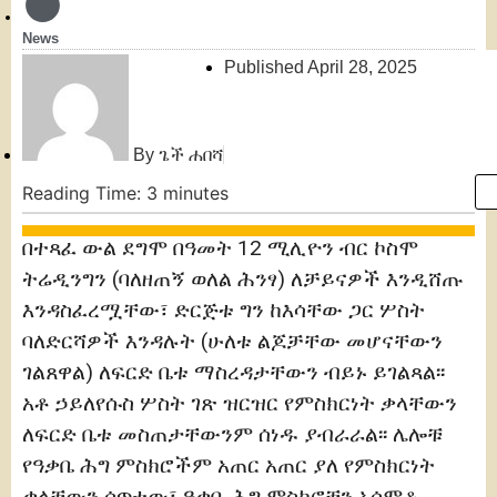
News
Published
April 28, 2025
By
ጌች ሐበሻ
Reading Time:
3
minutes
በተጻፈ ውል ደግሞ በዓመት 12 ሚሊዮን ብር ኮስሞ
ትሬዲንግን (ባለዘጠኝ ወለል ሕንፃ) ለቻይናዎች እንዲሸጡ
እንዳስፈረሟቸው፣ ድርጅቱ ግን ከእሳቸው ጋር ሦስት
ባለድርሻዎች እንዳሉት (ሁለቱ ልጆቻቸው መሆናቸውን
ገልጸዋል) ለፍርድ ቤቱ ማስረዳታቸውን ብይኑ ይገልጻል፡፡
አቶ ኃይለየሱስ ሦስት ገጽ ዝርዝር የምስክርነት ቃላቸውን
ለፍርድ ቤቱ መስጠታቸውንም ሰነዱ ያብራራል፡፡ ሌሎቹ
የዓቃቤ ሕግ ምስክሮችም አጠር አጠር ያለ የምስክርነት
ቃላቸውን ሰጥተው፣ ዓቃቤ ሕግ ምስክሮቹን አሰምቶ