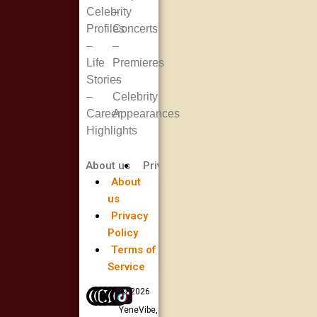
Celebrity
–
Profiles
Concerts
–
–
Life
Premieres
Stories
–
–
Celebrity
Career
Appearances
Highlights
About us
Privacy Policy
Terms of Service
About
us
Privacy
Policy
Terms of
Service
© 2026
YeneVibe,