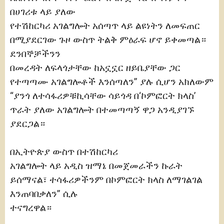
በሀገሪቱ ላይ ያለው
የተሽከርካሪ አገልግሎት አሰጣጥ ላይ ልዩነትን ለመፍጠር
በሚያደርገው ጉዞ ውስጥ ትልቅ ምዕራፍ ሆኖ ይቀመጣል።
ደንበኞቻችንን
በመረዳት ለፍላጎታቸው ከአኗኗር ዘይቤያቸው ጋር
የተጣጣሙ አገልግሎቶች እንሰጣለን” ያሉ ሲሆን አክለውም
“ያንጎ ለተሳፋሪዎቹኪሳቸው ሳይጎዳ በ‘ኮምፎርት ክላስ’
ጥራት ያለው አገልግሎት በተመጣጣኝ ዋጋ አንዲያገኙ
ያደርጋል።
በኢትዮጵያ ውስጥ በተሽከርካሪ
አገልግሎት ላይ አዲስ ዝማኔ በመጀመራችን ኩራት
ይሰማናል፣ ተሳፋሪዎችንም በኮምፎርት ክላስ ለማገልገል
እንጠባበቃለን” ሲሉ
ተናግረዋል።