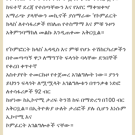
ከፍተኛ ደረጃ የተሰጣቸውን እና የአየር ማቀዝቀዣ
አማራጭ ያላቸውን መኪኖች ያሰማራው ‘የኮምፈርት
ክላስ’ ለተሳፋሪዎች የበለጠ የተስማማ እና ምቹ ጉዞን
አቅምንባማከለ መልኩ እንዲጠቀሙ አቅርቧል።
የ‘ኮምፎርት ክላስ’ አዳዲስ እና ምቹ የሆኑ ተሽከርካሪዎችን
በተመጣጣኝ ዋጋ ለማግኘት ፍላጎት ባላቸው ደንበኞች
የቀረበ ቀጥተኛ
አስተያየት ተመርኩዞ የተጀመረ አገልግሎት ነው። ያንጎ
ይህንን ፍላጎት ለሟሟላት አገልግሎቱን በጥንቃቄ ነድፎ
ለተሳፋሪዎች 92 ብር
ከሆነው ከኢኮኖሚ ታሪፍ ትንሽ ከፍ በማድረግ በ100 ብር
አቅርቧል። በኢትዮጵያ ሁለት ታሪፎች ያሉ ሲሆን እነሱም
ኢኮኖሚ እና
ኮምፈርት አገልግሎቶች ናቸው።