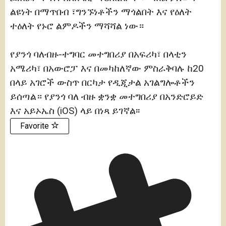
ልዩነት በማጥበብ ፣ግንኙነቶችን ማጎልበት እና የዕለት
ተዕለት የኑሮ ልምዶችን ማሻሻል ነው።
የያንጎ ባለብዙ-ተግባር መተግበሪያ በአፍሪካ፣ በላቲን
አሜሪካ፣ በአውሮፓ እና በመካከለኛው ምስራቅባሉ ከ20
በላይ አገሮች ውስጥ በርካታ የዲጂታል አገልግሎቶችን
ይሰጣል። የያንጎ ባለ ብዙ ቋንቋ መተግበሪያ በአንድሮይድ
እና አይኦኤስ (iOS) ላይ በነጻ ይገኛል፡፡
Favorite