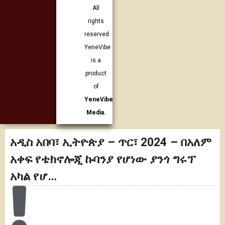
All
rights
reserved.
YeneVibe
is a
product
of
YeneVibe
Media.
አዲስ አበባ፣ ኢትዮጵያ – ጥር፣ 2024 – በአለም
አቀፍ የቴክኖሎጂ ኩባንያ የሆነው ያንጎ ግሩፕ
አካል የሆ…