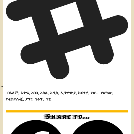
በአለም
,
አቀፍ
,
አበባ
,
አካል
,
አዲስ
,
ኢትዮጵያ
,
ኩባንያ
,
የሆ..
,
የሆነው
,
የቴክኖሎጂ
,
ያንጎ
,
ግሩፕ
,
ጥር
Share to...