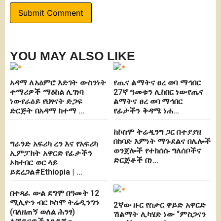
YOU MAY ALSO LIKE
አዳማ ለአዕምሮ እድገት ውስንነት
የጤና ልማትና ፀረ ወባ ማኅበር
ተማሪዎች ማዕከል ሊገነባ
27ኛ ዓመቱን ሊከበር ነውየጤና
ነውየራዕይ የህፃናት ድጋፍ
ልማትና ፀረ ወባ ማኅበር
ድርጅት በአዳማ ከተማ …
የፊታችን ቅዳሜ ነሐ…
ከኮስሞ ትሬዲንግ ጋር በተያያዘ
በከባድ እምነት ማጉደልና በሌሎች
ግራንድ አፍሪካ ረን እና የአፍሪካ
ወንጀሎች የተከሰሱ ግለሰቦችና
ኢምፓክት አዋርድ የፊታችን
ድርጅቶች በነ…
ኦክተበር ወር ላይ
ይደረጋል#Ethiopia | …
በተጻፈ ውል ደግሞ በዓመት 12
ሚሊዮን ብር ኮስሞ ትሬዲንግን
2ኛው ዙር የስታር ዋይድ አዋርድ
(ባለዘጠኝ ወለል ሕንፃ)
ሽልማት ሊካሄድ ነው “ምስጋናን