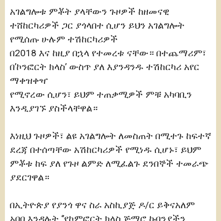
አገልግሎቱ ምቾት ያላቸውን ጉዞዎች ከዘመናዊ
ተሸከርካሪዎች ጋር ያጎላበተ ሲሆን ይህን አገልግሎት
የሚሰጡ ሁሉም ተሽከርካሪዎች
በ2018 እና ከዚያ በኋላ የተመረቱ ናቸው። በተጨማሪም፣
በ’ኮንፎርት ክላስ’ ውስጥ ያለ እያንዳንዱ ተሽከርካሪ አየር
ማቀዝቀዣ
የሚኖረው ሲሆን፣ ይህም ተጠቃሚዎች ምቹ አካባቢን
እንዲያገኙ ያስችላቸዋል።
እነዚህ ጉዞዎች፣ ልዩ አገልግሎት ለመስጠት በሚተጉ ከፍተኛ
ደረጃ በተሰጣቸው አሽከርካሪዎች የሚነዱ ሲሆኑ፣ ይህም
ምቾቱ ከፍ ያለ የጉዞ ልምድ ለሚፈልጉ ደንበኞች ተመራጭ
ያደርገዋል።
በኢትዮጵያ የያንጎ ዋና ስራ አስኪያጅ ዶ/ር ይቅናአለም
አበበ እንዳሉት ‘’የኮምፎርት ክላስ ጅማሮ ኩባንያችን