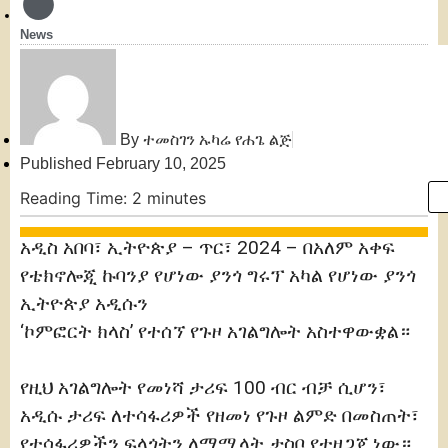
News
By
ተመስገን ኡካሬ የሐጌ ልጅ
Published
February 10, 2025
Reading Time:
2
minutes
አዲስ አበባ፣ ኢትዮጵያ – ጥር፣ 2024 – በአለም አቀፍ
የቴክኖሎጂ ኩባንያ የሆነው ያንጎ ግሩፕ አካል የሆነው ያንጎ
ኢትዮጵያ አዲሱን
‘ኮምፎርት ክላስ’ የተሰኘ የጉዞ አገልግሎት አስተዋውቋል።
የዚህ አገልግሎት የመነሻ ታሪፍ 100 ብር ብቻ ሲሆን፣
አዲሱ ታሪፍ ለተሳፋሪዎች የዘመነ የጉዞ ልምድ በመስጠት፣
የተሳፋሪዎችን ፍላጎትን ለማሟላት ታስቦ የተዘጋጀ ነው።