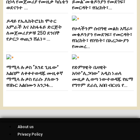
በኃላ የመጀመሪያ የሙዚቃ ካሴቴን
ይመል“መቄዶንያን የመደገፍ፣
ወደናንተ …
የመርዳት፣ የበረከት፣…
ዶዳይ የኤሌክትሮኒክ ሞተር
አምራች እና አከፋፋይ ድርጅት
የሁላችንም ሰብዓዊ መልክ አሻራ፡፡
ለመጀመሪያዎቹ 250 ደንበኞ
መቄዶንያን የመደገፍ፣ የመርዳት፣
የታርጋ ወጪን ሸፈነ። …
የበረከት፣ የበጎነት፣ በአረጋውያን
የመመረ…
ማሚላ ሉቃስ “እንደ ጊዜው”
የድምፃዊት ቤዛዊት
አልበም ለቀቀተወዳጁ ሙዚቀኛ
አባተ”ሊጋባው” አዲስ ነጠላ
ማሚላ ሉቃስ የራሱ ያለውን
ሙዚቃ ሊወጣ ነውተወዳጁ የዜማ
የበኩር አልበሙን አንጋፋ…
የግጥም ደራሲ አበበ ብርሀኔ የ…
About us
Privacy Policy