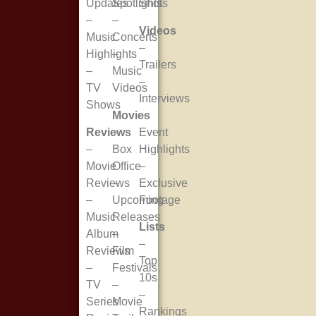
Updates
Spotlights
Shots
–
–
Videos
Music
Concerts
–
Highlights
–
Trailers
–
Music
–
TV
Videos
Interviews
Shows
Movies
–
Reviews
–
Event
–
Box
Highlights
Movie
Office
–
Reviews
–
Exclusive
–
Upcoming
Footage
Music
Releases
Lists
Album
–
–
Reviews
Film
Top
–
Festivals
10s
TV
–
–
Series
Movie
Rankings