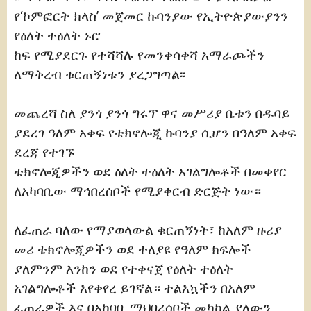
የ‘ኮምፎርት ክላስ’ መጀመር ኩባንያው የኢትዮጵያውያንን
የዕለት ተዕለት ኑሮ
ከፍ የሚያደርጉ የተሻሻሉ የመንቀሳቀሻ አማራጮችን
ለማቅረብ ቁርጠኝነቱን ያረጋግጣል፡፡
መጨረሻ ስለ ያንጎ ያንጎ ግሩፕ ዋና መሥሪያ ቤቱን በዱባይ
ያደረገ ዓለም አቀፍ የቴክኖሎጂ ኩባንያ ሲሆን በዓለም አቀፍ
ደረጃ የተገኙ
ቴክኖሎጂዎችን ወደ ዕለት ተዕለት አገልግሎቶች በመቀየር
ለአካባቢው ማኅበረሰቦች የሚያቀርብ ድርጅት ነው።
ለፈጠራ ባለው የማያወላውል ቁርጠኝነት፣ ከአለም ዙሪያ
መሪ ቴክኖሎጂዎችን ወደ ተለያዩ የዓለም ክፍሎች
ያለምንም እንከን ወደ የተቀናጀ የዕለት ተዕለት
አገልግሎቶች እየቀየረ ይገኛል። ተልእኳችን በአለም
ፈጠራዎች እና በአከባቢ ማህበረሰቦች መካከል ያለውን