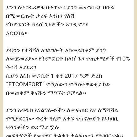
ያንጎ ለተሳፋሪዎቹ በቀጥታ በያንጎ መተግበሪያ በኩል
በሚመርጡት ታሪፍ እንከን የለሽ
የ’ኮምፎርት ክላስ’ ጊዞዎችን አንዲያገኙ
አድርጓል።
ይህንን የተሻሻለ አገልግሎት አስመልክቶም ያንጎ
ለመጀመሪያው የ’ኮምፎርት ክላስ’ ጉዞ ተጠቃሚዎች የ10%
ቅናሽ እያደረገ
ሲሆን እስከ መጋቢት 1 ቀን 2017 ዓ.ም ድረስ
“ETCOMFORT” የሚለውን የማስተዋወቂያ ኮድ
በመጠቀም ቅናሹን ማግኘት ይቻላል።
ያንጎ አዳዲስ አገልግሎቶችን ለመፍጠር እና ለማሻሻል
የሚያደርገው ጥረት ዓለም አቀፍ ቴክኖሎጂን የአካባቢ
ፍላጎቶችን ወደሚያሟሉ
መፍትሄዎች የመቀየር ትልቁን ተልዕኮውን ያንፀባርቃል።