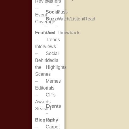
Reviews
Trailers
–
–
Social
Must-
Event
Buzz
Watch/Listen/Read
Coverage
–
–
Features
Viral
Throwback
–
Trends
Interviews
–
–
Social
Behind
Media
the
Highlights
Scenes
–
–
Memes
Editorials
and
–
GIFs
Awards
Events
Season
–
Biography
Red
–
Carpet