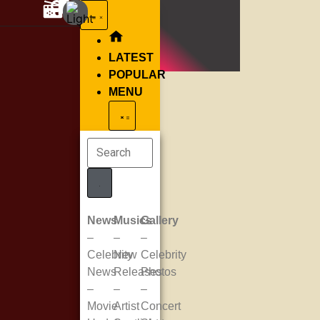
LATEST
POPULAR
MENU
News
Musics
Gallery
–
–
–
Celebrity
New
Celebrity
News
Releases
Photos
–
–
–
Movie
Artist
Concert