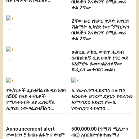
ለቻይናዎች እንዲሸጡ …
ባህላችን እናድርግ” በሚል መሪ
ቃል 2ኛው …
2ኛው ዙር የስታር ዋይድ አዋርድ
ሽልማት ሊካሄድ ነው “ምስጋናን
…
ባህላችን እናድርግ” በሚል መሪ
ቃል 2ኛው …
ሁልጊዜ ታክሲ ውስጥ ሒሳብ
ሰብስቡልኝ ሲል ሁለት ነገር ወደ
…
አእምሮዬ ይመጣልአንደኛው
ሹፌሩን መተባበር መልካ…
የት/ቤቶች ፌስቲቫል በአዲስ አበባ
ኪ ሃውሲንግ ፋይናንስ ሶሉሽን
ከ500 በላይ ት/ቤቶች
አርቲስት ይገረም ደጀኔን የብራንድ
የሚሳተፉበት ልዩ ፌስቲቫል
አምባሳደር አድርጎ ሾመኪ
ሊካሄድ ነው።ፌስቲቫሉን…
ሃውሲንግ ፋይናንስ…
Announcement alert
500,000.00 (ግማሽ ሚሊዮን
ተመስገን !!!ከብዙ ልፋትና ድካም
ብር) አበርክተዋልተጨማሪ