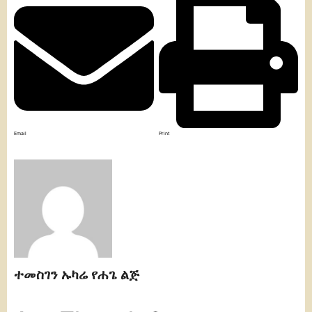
Email
Print
ተመስገን ኡካሬ የሐጌ ልጅ