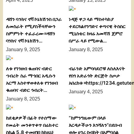
April 4, 2025
January 13, 2025
ዳሸን ባንክና ኖቫ ኮኔክሽንስ በጋራ
ነዳጅ ዋጋ ላይ ማስተካከያ
ለመስራት የሚያስችላቸውን
ተደርጓልየንግድና ቀጣናዊ ትስስር
ስምምነት ተፈራረሙ።ዳሸን
ሚኒስቴር ከዛሬ አመሻሽ ጀምሮ
ባንክና ኖቫ ኮኔክሽን…
በሥራ ላይ የሚውል…
January 9, 2025
January 8, 2025
ለቱ የገንዘብ ቁጠባና ብድር
ብራንድ አምባሳደሮቹ ለስለእናት
ኀብረት ስራ ማኀበር አዲሱን
የበጎ አድራጎት ድርጅት ስጦታ
አርማ አስተዋወቀለቱ የገንዘብ
አበረከቱ።https://1234.getut
ቁጠባና ብድር ኅብረት…
January 4, 2025
January 8, 2025
ከደቂቃዎች በፊት የተሰማው
“ከምንግዜውም በላይ
የመሬት መንቀጥቀጥ በሬክተር
እርዳታችሁን እንሻለን”በደቡብ
ስኬል 5.8 ተመዘገበ ከከዚህ
ወሎ ሀገረ ስብከት በአምባሰል