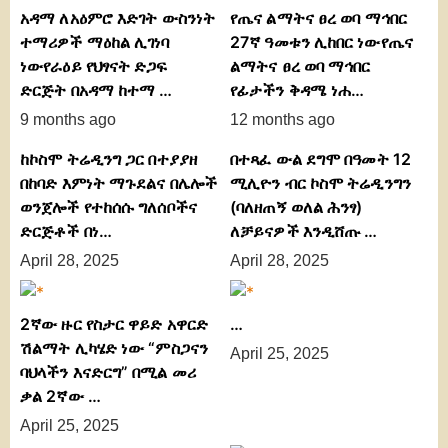
አዳማ ለአዕምሮ እድገት ውስንነት
የጤና ልማትና ፀረ ወባ ማኅበር
ተማሪዎች ማዕከል ሊገነባ
27ኛ ዓመቱን ሊከበር ነውየጤና
ነውየራዕይ የህፃናት ድጋፍ
ልማትና ፀረ ወባ ማኅበር
ድርጅት በአዳማ ከተማ …
የፊታችን ቅዳሜ ነሐ…
9 months ago
12 months ago
ከኮስሞ ትሬዲንግ ጋር በተያያዘ
በተጻፈ ውል ደግሞ በዓመት 12
በከባድ እምነት ማጉደልና በሌሎች
ሚሊዮን ብር ኮስሞ ትሬዲንግን
ወንጀሎች የተከሰሱ ግለሰቦችና
(ባለዘጠኝ ወለል ሕንፃ)
ድርጅቶች በነ…
ለቻይናዎች እንዲሸጡ …
April 28, 2025
April 28, 2025
2ኛው ዙር የስታር ዋይድ አዋርድ
…
ሽልማት ሊካሄድ ነው “ምስጋናን
April 25, 2025
ባህላችን እናድርግ” በሚል መሪ
ቃል 2ኛው …
April 25, 2025