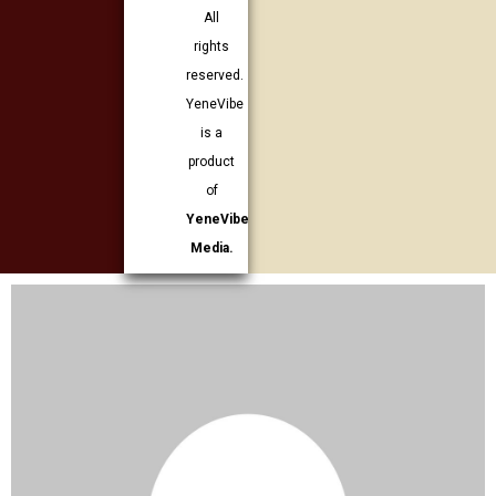
All
rights
reserved.
YeneVibe
is a
product
of
YeneVibe
Media.