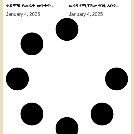
ቀደሞቹ የመሬት መንቀጥ…
ወረዳ የሚገኘው የባዚ አቡነ…
January 4, 2025
January 4, 2025