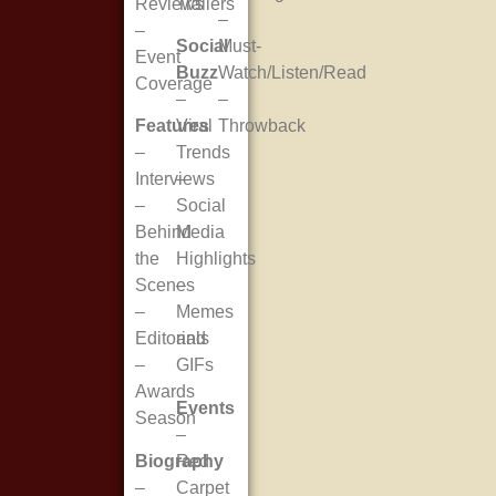
Reviews
Trailers
–
–
Social
Must-
Event
Buzz
Watch/Listen/Read
Coverage
–
–
Features
Viral
Throwback
–
Trends
Interviews
–
–
Social
Behind
Media
the
Highlights
Scenes
–
–
Memes
Editorials
and
–
GIFs
Awards
Events
Season
–
Biography
Red
–
Carpet