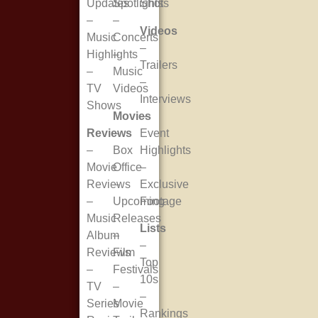
Updates
Spotlights
Shots
–
–
Videos
Music
Concerts
–
Highlights
–
Trailers
–
Music
–
TV
Videos
Interviews
Shows
Movies
–
Reviews
–
Event
–
Box
Highlights
Movie
Office
–
Reviews
–
Exclusive
–
Upcoming
Footage
Music
Releases
Lists
Album
–
–
Reviews
Film
Top
–
Festivals
10s
TV
–
–
Series
Movie
Rankings