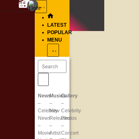
LATEST
POPULAR
MENU
News
Musics
Gallery
–
–
–
Celebrity
New
Celebrity
News
Releases
Photos
–
–
–
Movie
Artist
Concert