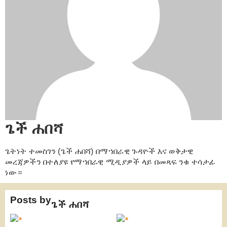
ጌች ሐበሻ
ጌትነት ተመስገን (ጌች ሐበሻ) በማኀበራዊ ጉዳዮች እና ወቅታዊ
መረጃዎችን በተለያዩ የማኀበራዊ ሚዲያዎች ላይ በመጻፍ ንቁ ተሳታፊ
ነው።
Posts by
ጌች ሐበሻ