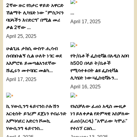
2ኛው ዙር የስታር ዋይድ አዋርድ
ሽልማት ሊካሄድ ነው “ምስጋናን
…
ባህላችን እናድርግ” በሚል መሪ
April 17, 2025
ቃል 2ኛው …
April 25, 2025
ሁልጊዜ ታክሲ ውስጥ ሒሳብ
ሰብስቡልኝ ሲል ሁለት ነገር ወደ
የት/ቤቶች ፌስቲቫል በአዲስ አበባ
አእምሮዬ ይመጣልአንደኛው
ከ500 በላይ ት/ቤቶች
ሹፌሩን መተባበር መልካ…
የሚሳተፉበት ልዩ ፌስቲቫል
ሊካሄድ ነው።ፌስቲቫሉን…
April 17, 2025
April 16, 2025
ኪ ሃውሲንግ ፋይናንስ ሶሉሽን
የአስቻለው ፈጠነ አዲስ ሙዚቃ
አርቲስት ይገረም ደጀኔን የብራንድ
ነገ ይለቀቃል የድምጻዊ አስቻለው
አምባሳደር አድርጎ ሾመኪ
ፈጠነ(አርዲ) “አሞራው ካሞራ”
ሃውሲንግ ፋይናንስ…
የተሰኘ ርዕስ…