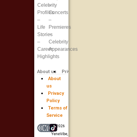
Celebrity
–
Profiles
Concerts
–
–
Life
Premieres
Stories
–
–
Celebrity
Career
Appearances
Highlights
About us
Privacy Policy
Terms of Service
About
us
Privacy
Policy
Terms of
Service
© 2026
YeneVibe,