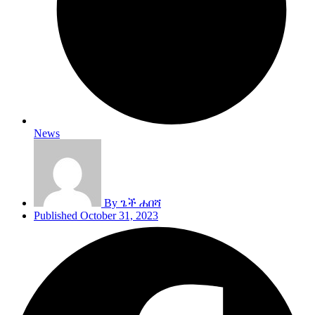
News
By
ጌች ሐበሻ
Published
October 31, 2023