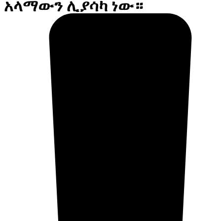
አላማውን ሊያሳካ ነው።