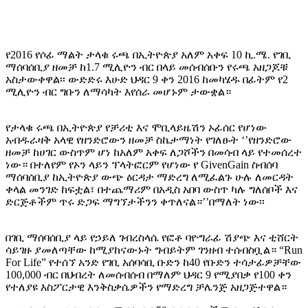
የ2016 የሶፊ ማልት ታላቁ ሩጫ በኢትዮጵያ አለም አቀፍ 10 ኪ.ሜ. የገቢ
ማሰባሰቢያ ዘመቻ ከ1.7 ሚሊዮን ብር በላይ መሰብሰቡን የሩጫ አዘጋጆቹ
አስታውቀዋል፡፡ ውድድሩ እሁድ ህዳር 9 ቀን 2016 ከመካሄዱ በፊትም የ2
ሚሊዮን ብር ግቡን ለማሳካት እየሰራ መሆኑም ታውቋል።
የታላቁ ሩጫ በኢትዮጵያ የቻሪቲ እና ሞቢላይዜሽን ኦፊሰር የሆነው
አብዱራዛቅ አላዊ የዘንድሮውን ዘመቻ ስኬታማነት የገለፁት ‘’የዘንድሮው
ዘመቻ ከሀገር ውስጥም ሆነ ከአለም አቀፍ ለጋሾችን በመሳብ ላይ የተመሰረተ
ነው። በተለየም የኦን ላይን ፕላትፎርም የሆነው የ GivenGain ስብሰባ
ማሰባሰቢያ ከኢትዮጵያ ውጭ ዕርዳታ ማድረግ ለሚፈልጉ ሁሉ ለመርዳት
ቀላል መንገድ ከፍቷል፣ በተጨማሪም በአዲስ አበባ ውስጥ ካሉ ግለሰቦች እና
ድርጅቶችም ጥሩ ድጋፍ ማግኘታችንን ቀጥለናል።’’በማለት ነው፡፡
በገቢ ማሰባሰቢያ ላይ የኃይለ ገብረስላሴ የፎቶ ባዮግራፊ ሽያጭ እና ቲሸርት
ሳይገዙ ያመለጣቸው ከሚያከናውኑት ግብይትም ገንዘብ ተሰብስቧል። “Run
For Life” የተሰኘ አንድ የገቢ አሰባሳቢ ቡድን ከ40 የቡድን ተሳታፊዎቻቸው
100,000 ብር በህብረት ለመሰብሰብ በማለም ህዳር 9 የሚያበቃ የ100 ቀን
የተለያዩ እስፖርታዊ እንቅስቃሴዎችን የማድረግ ቻሌንጅ አዘጋጅተዋል።