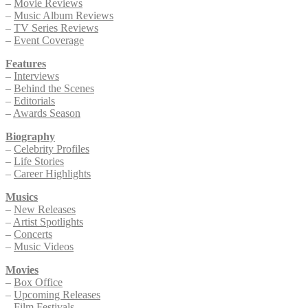
–
Movie Reviews
–
Music Album Reviews
–
TV Series Reviews
–
Event Coverage
Features
–
Interviews
–
Behind the Scenes
–
Editorials
–
Awards Season
Biography
–
Celebrity Profiles
–
Life Stories
–
Career Highlights
Musics
–
New Releases
–
Artist Spotlights
–
Concerts
–
Music Videos
Movies
–
Box Office
–
Upcoming Releases
–
Film Festivals