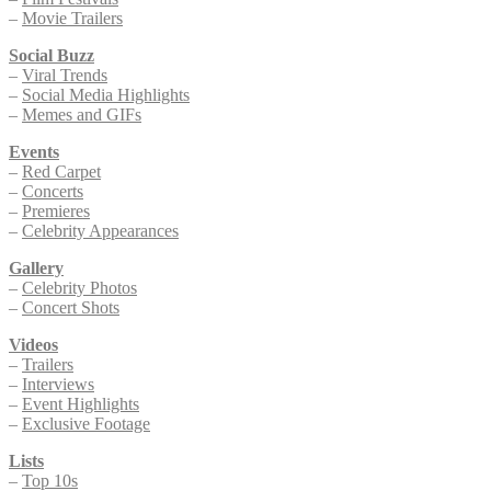
–
Movie Trailers
Social Buzz
–
Viral Trends
–
Social Media Highlights
–
Memes and GIFs
Events
–
Red Carpet
–
Concerts
–
Premieres
–
Celebrity Appearances
Gallery
–
Celebrity Photos
–
Concert Shots
Videos
–
Trailers
–
Interviews
–
Event Highlights
–
Exclusive Footage
Lists
–
Top 10s