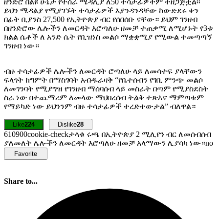
ዘንድሮ በልዩ ሁኔታ የተሰራ ሜዳሊያ ለ50 ተሳታፊዎችም ተዘጋጅቷል፡፡
ይህን ሜዳልያ የሚያገኙት ተሳታፊዎች እያንዳንዳቸው ከውድደሩ ቀን
በፊት ቢያንስ 27,500 የኢትዮጵያ ብር የሰበሰቡ ናቸው። ይህም ገንዘብ
በዘንድሮው ሌሎችን ለመርዳት እሮጣለሁ ዘመቻ ተጠቃሚ ለሚሆኑት የ3ቱ
ክልል ሴቶች ለ አንድ ሴት የቢዝነስ መልሶ ማቋቋሚያ የሚውል ተመጣጣኝ
ገንዘብ ነው።
ብዙ ተሳታፊዎች ሌሎችን ለመርዳት ሮጣለሁ ላይ ለመሳተፍ ያላቸውን
ፍላጎት ከግምት በማስገባት አብዱራዛቅ “የቤተሰብን የገቢ ምንጭ መልሶ
ለመገንባት የሚያግዝ የገንዘብ ማሰባሰብ ላይ መስራት በጣም የሚያስደስት
ስራ ነው በተጨማሪም ለመላው ማህበረሰብ ትልቅ ተጽእኖ ማምጣቱም
የማይካድ ነው ይህንንም ብዙ ተሳታፊዎች ተረድተውታል” ብለዋል።
Like
224
Dislike
28
6109
0
0
cookie-check
ታላቁ ሩጫ በኢትዮጵያ 2 ሚሊየን ብር ለመሰብሰብ
ያለመለት ሌሎችን ለመርዳት እሮጣለሁ ዘመቻ አላማውን ሊያሳካ ነው።
no
Favorite
Share to...