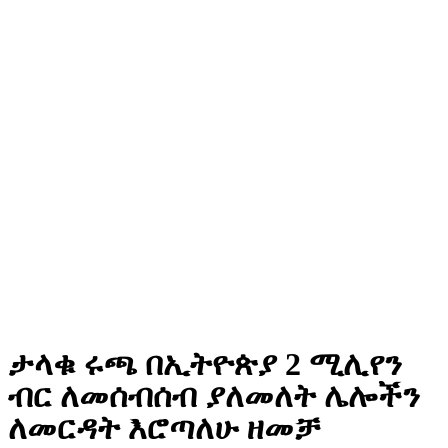
ታላቁ ሩጫ በኢትዮጵያ 2 ሚሊየን
ብር ለመሰብሰብ ያለመለት ሌሎችን
ለመርዳት እሮጣለሁ ዘመቻ