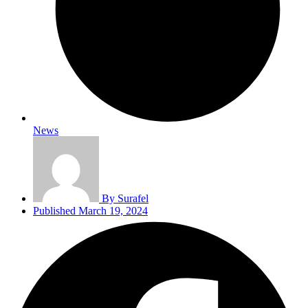
News
By
Surafel
Published
March 19, 2024