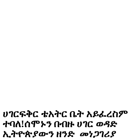
ሀገርፍቅር ቴአትር ቤት አይፈረስም
ተባለ!ሰሞኑን በብዙ ሀገር ወዳድ
ኢትዮጵያውን ዘንድ መነጋገሪያ