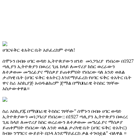
ሀገርፍቅር ቴአትር ቤት አይፈረስም ተባለ!
ሰሞኑን በብዙ ሀገር ወዳድ ኢትዮጵያውን ዘንድ መነጋገሪያ የነበረው በ1927
ጣሊያን ኢትዮጵያን በወረረ ጊዜ ከላይ ለመኖሪያ ከስር ወረራውን
ለተቃወሙ መግረፊያና ማሰቃያ ይጠቀምበት የነበረው ባለ አንድ ወለል
ታሪካዊ ቤት (ሀገር ፍቅር ቴአትር) እንደማይፈረስ የሀገር ፍቅር ቴአትር ቤት
ዋና ስራ አስኪያጅ አብዱልከሪም ጀማል በማህበራዊ ትስስር ገፃቸው
አስታውቀዋል።
ስራ አስኪያጁ በማህበራዊ ትስስር ገፃቸው” ሰሞኑን በብዙ ሀገር ወዳድ
ኢትዮጵያውን መነጋገሪያ የነበረው:: በ1927 ጣሊያን ኢትዮጵያን በወረረ
ጊዜ ከላይ ለመኖሪያ ከስር ወረራውን ለተቃወሙ መግረፊያና ማሰቃያ
ይጠቀምበት የነበረው ባለ አንድ ወለል ታሪካዊ ቤት (ሀገር ፍቅር ቴአትር)
ከብዙ ንግግርና ውይይት በኃላ እንደማይፈርስ ቃል ተገብቷል” ብለዋል ።