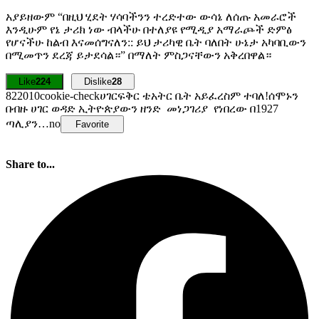
አያይዘውም “በዚህ ሂደት ሃሳባችንን ተረድተው ውሳኔ ለሰጡ አመራሮች
እንዲሁም የኔ ታሪክ ነው ብላችሁ በተለያዩ የሚዲያ አማራጮች ድምፅ
የሆናችሁ ከልብ እናመሰግናለን:: ይህ ታሪካዊ ቤት ባለበት ሁኔታ አካባቢውን
በሚመጥን ደረጃ ይታደሳል።” በማለት ምስጋናቸውን አቅረበዋል።
Like
224
Dislike
28
8220
1
0
cookie-check
ሀገርፍቅር ቴአትር ቤት አይፈረስም ተባለ!ሰሞኑን
በብዙ ሀገር ወዳድ ኢትዮጵያውን ዘንድ መነጋገሪያ የነበረው በ1927
ጣሊያን…
no
Favorite
Share to...