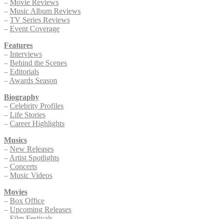
–
Movie Reviews
–
Music Album Reviews
–
TV Series Reviews
–
Event Coverage
Features
–
Interviews
–
Behind the Scenes
–
Editorials
–
Awards Season
Biography
–
Celebrity Profiles
–
Life Stories
–
Career Highlights
Musics
–
New Releases
–
Artist Spotlights
–
Concerts
–
Music Videos
Movies
–
Box Office
–
Upcoming Releases
–
Film Festivals