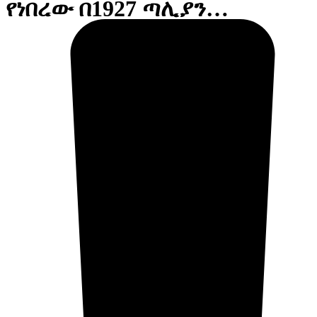
የነበረው በ1927 ጣሊያን…