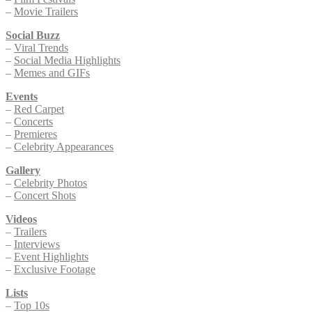
–
Movie Trailers
Social Buzz
–
Viral Trends
–
Social Media Highlights
–
Memes and GIFs
Events
–
Red Carpet
–
Concerts
–
Premieres
–
Celebrity Appearances
Gallery
–
Celebrity Photos
–
Concert Shots
Videos
–
Trailers
–
Interviews
–
Event Highlights
–
Exclusive Footage
Lists
–
Top 10s