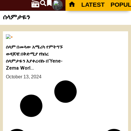
LATEST
POPU
ሰላምታዬን
ሰላም በመላው አሜሪካ የምትግኙ
ወዳጆቼ:በቅድሚያ የከበረ
ሰላምታዬን እያቀረብኩ በ’Yene-
Zema Worl…
October 13, 2024