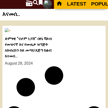
LATEST
POPU
እናመሰ..
ድምፃዊ “ናሆም ነጋሽ” በየኔ ቫይብ
የመዝናኛ እና የሙዚቃ ዝግጅት
አክብረከን ስለ መጣህ እጅግ ከልብ
እናመሰ…
August 28, 2024