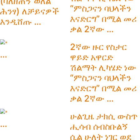
(ባለዘጠኝ ወለል
“ምስጋናን ባህላችን
ሕንፃ) ለቻይናዎች
እናድርግ” በሚል መሪ
እንዲሸጡ …
ቃል 2ኛው …
2ኛው ዙር የስታር
…
ዋይድ አዋርድ
ሽልማት ሊካሄድ ነው
“ምስጋናን ባህላችን
እናድርግ” በሚል መሪ
ቃል 2ኛው …
ሁልጊዜ ታክሲ ውስጥ
…
ሒሳብ ሰብስቡልኝ
ሲል ሁለት ነገር ወደ