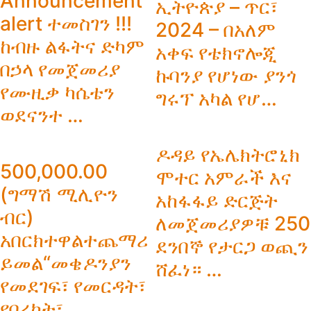
Announcement
ኢትዮጵያ – ጥር፣
alert ተመስገን !!!
2024 – በአለም
ከብዙ ልፋትና ድካም
አቀፍ የቴክኖሎጂ
በኃላ የመጀመሪያ
ኩባንያ የሆነው ያንጎ
የሙዚቃ ካሴቴን
ግሩፕ አካል የሆ…
ወደናንተ …
ዶዳይ የኤሌክትሮኒክ
500,000.00
ሞተር አምራች እና
(ግማሽ ሚሊዮን
አከፋፋይ ድርጅት
ብር)
ለመጀመሪያዎቹ 250
አበርክተዋልተጨማሪ
ደንበኞ የታርጋ ወጪን
ይመል“መቄዶንያን
ሸፈነ። …
የመደገፍ፣ የመርዳት፣
የበረከት፣…