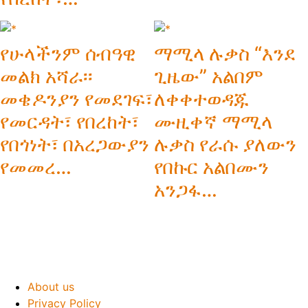
የሁላችንም ሰብዓዊ
ማሚላ ሉቃስ “እንደ
መልክ አሻራ፡፡
ጊዜው” አልበም
መቄዶንያን የመደገፍ፣
ለቀቀተወዳጁ
የመርዳት፣ የበረከት፣
ሙዚቀኛ ማሚላ
የበጎነት፣ በአረጋውያን
ሉቃስ የራሱ ያለውን
የመመረ…
የበኩር አልበሙን
አንጋፋ…
About us
Privacy Policy