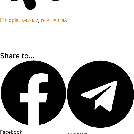
Ethiopia
,
አዲስ ዜና
,
የኢትዮጵያ ዜና
Share to...
Facebook