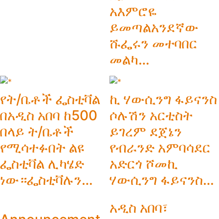
አእምሮዬ
ይመጣልአንደኛው
ሹፌሩን መተባበር
መልካ…
የት/ቤቶች ፌስቲቫል
ኪ ሃውሲንግ ፋይናንስ
በአዲስ አበባ ከ500
ሶሉሽን አርቲስት
በላይ ት/ቤቶች
ይገረም ደጀኔን
የሚሳተፉበት ልዩ
የብራንድ አምባሳደር
ፌስቲቫል ሊካሄድ
አድርጎ ሾመኪ
ነው።ፌስቲቫሉን…
ሃውሲንግ ፋይናንስ…
አዲስ አበባ፣