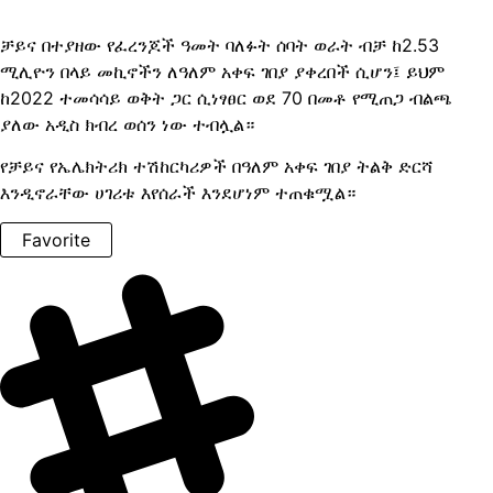
ቻይና በተያዘው የፈረንጆች ዓመት ባለፉት ሰባት ወራት ብቻ ከ2.53
ሚሊዮን በላይ መኪኖችን ለዓለም አቀፍ ገበያ ያቀረበች ሲሆን፤ ይህም
ከ2022 ተመሳሳይ ወቅት ጋር ሲነፃፀር ወደ 70 በመቶ የሚጠጋ ብልጫ
ያለው አዲስ ክብረ ወሰን ነው ተብሏል።
የቻይና የኤሌክትሪክ ተሽከርካሪዎች በዓለም አቀፍ ገበያ ትልቅ ድርሻ
እንዲኖራቸው ሀገሪቱ እየሰራች እንደሆነም ተጠቁሟል።
Favorite