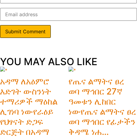
YOU MAY ALSO LIKE
አዳማ ለአዕምሮ
የጤና ልማትና ፀረ
እድገት ውስንነት
ወባ ማኅበር 27ኛ
ተማሪዎች ማዕከል
ዓመቱን ሊከበር
ሊገነባ ነውየራዕይ
ነውየጤና ልማትና ፀረ
የህፃናት ድጋፍ
ወባ ማኅበር የፊታችን
ድርጅት በአዳማ
ቅዳሜ ነሐ…