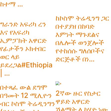
ከተማ …
ከኮስሞ ትሬዲንግ ጋር
ግራንድ አፍሪካ ረን
በተያያዘ በከባድ
እና የአፍሪካ
እምነት ማጉደልና
ኢምፓክት አዋርድ
በሌሎች ወንጀሎች
የፊታችን ኦክተበር
የተከሰሱ ግለሰቦችና
ወር ላይ
ድርጅቶች በነ…
ይደረጋል#Ethiopia
| …
በተጻፈ ውል ደግሞ
2ኛው ዙር የስታር
በዓመት 12 ሚሊዮን
ዋይድ አዋርድ
ብር ኮስሞ ትሬዲንግን
ሽልማት ሊካሄድ ነው