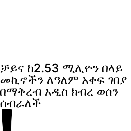
ቻይና ከ2.53 ሚሊዮን በላይ
መኪኖችን ለዓለም አቀፍ ገበያ
በማቅረብ አዲስ ክብረ ወሰን
ሰብራለች